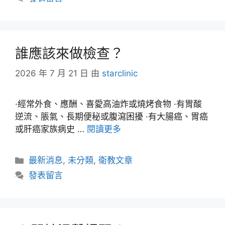
誰應該來做檢查？
2026 年 7 月 21 日
由
starclinic
·經常外食、應酬、喜愛高油炸或燒烤食物 ·有胃酸
逆流、脹氣、長期便秘或腹瀉困擾 ·有大腸癌、胃癌
或肝癌家族病史 …
閱讀更多
最新消息
,
未分類
,
衛教文章
發表留言