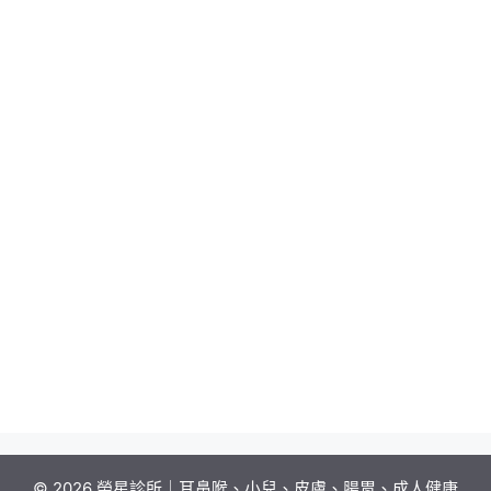
© 2026 榮星診所｜耳鼻喉、小兒、皮膚、腸胃、成人健康