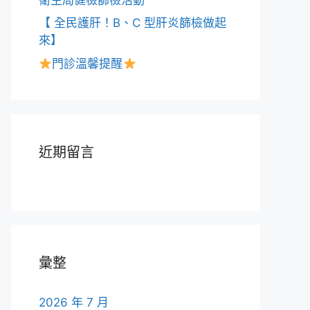
【 全民護肝！B、C 型肝炎篩檢做起
來】
門診溫馨提醒
近期留言
彙整
2026 年 7 月