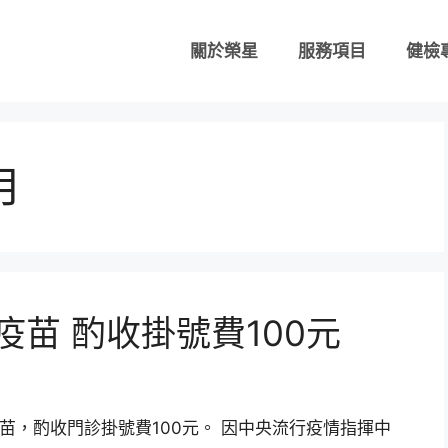
關於榮星
服務項目
健檢
月
19疫苗 酌收掛號費100元
9疫苗，酌收門診掛號費100元。 因中央流行疫情指揮中