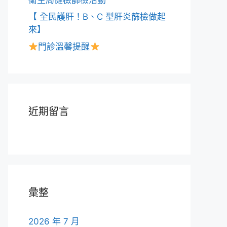
【 全民護肝！B、C 型肝炎篩檢做起
來】
門診溫馨提醒
近期留言
彙整
2026 年 7 月