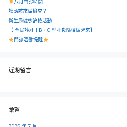
八月門診時間
誰應該來做檢查？
衛生局健檢篩檢活動
【 全民護肝！B、C 型肝炎篩檢做起來】
門診溫馨提醒
近期留言
彙整
2026 年 7 月